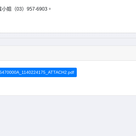
（03）957-6903。
6470000A_1140224175_ATTACH2.pdf