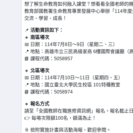
想了解生命教育如何融入課堂？想看看全國老師的
教育部國教署生命教育專業發展中心舉辦「114年
交流、學習、成長！
📌
活動資訊如下：
🔸
南區場次
📅 日期：114年7月8日～9日（星期二、三）
📍 地點：高雄市立三民高級家商 6樓國際會議廳（
📘 課程代碼：5058957
🔸
北區場次
📅 日期：114年7月10日～11日（星期四、五）
📍 地點：國立臺北大學民生校區 101特種教室
📘 課程代碼：5058974
🔸
報名方式
請至「全國教師在職進修資訊網」報名，報名截止日：
👉 每場次限額100名，額滿為止！
📎 檢附實施計畫與活動海報，歡迎參閱。