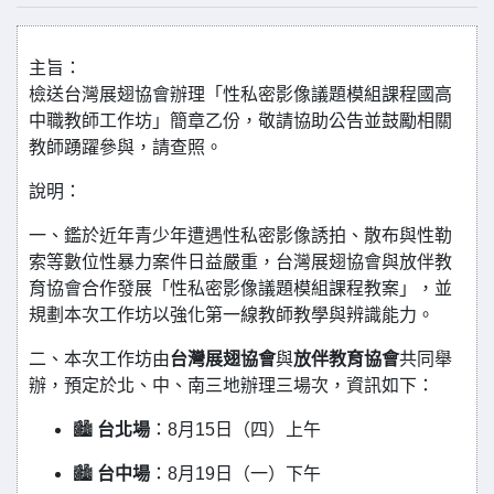
主旨：
檢送台灣展翅協會辦理「性私密影像議題模組課程國高
中職教師工作坊」簡章乙份，敬請協助公告並鼓勵相關
教師踴躍參與，請查照。
說明：
一、鑑於近年青少年遭遇性私密影像誘拍、散布與性勒
索等數位性暴力案件日益嚴重，台灣展翅協會與放伴教
育協會合作發展「性私密影像議題模組課程教案」，並
規劃本次工作坊以強化第一線教師教學與辨識能力。
二、本次工作坊由
台灣展翅協會
與
放伴教育協會
共同舉
辦，預定於北、中、南三地辦理三場次，資訊如下：
🏙️
台北場
：8月15日（四）上午
🏙️
台中場
：8月19日（一）下午