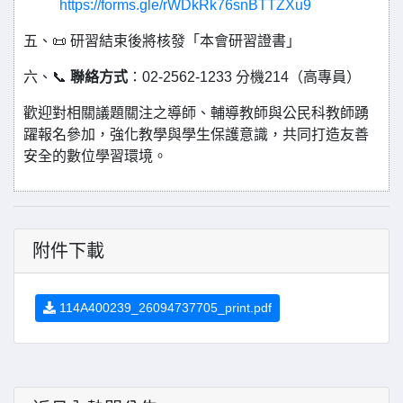
https://forms.gle/rWDkRk76snBTTZXu9
五、📜 研習結束後將核發「本會研習證書」
六、📞
聯絡方式
：02-2562-1233 分機214（高專員）
歡迎對相關議題關注之導師、輔導教師與公民科教師踴
躍報名參加，強化教學與學生保護意識，共同打造友善
安全的數位學習環境。
附件下載
114A400239_26094737705_print.pdf