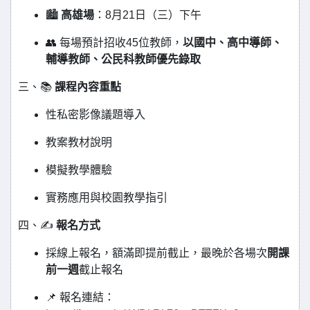
🏙️
高雄場
：8月21日（三）下午
👥 每場預計招收45位教師，
以國中、高中導師、
輔導教師、公民科教師優先錄取
三、📚
課程內容重點
性私密影像議題導入
教案教材說明
模擬教學體驗
實務應用與校園教學指引
四、✍️
報名方式
採線上報名，額滿即提前截止，最晚於各場次
開課
前一週
截止報名
📌 報名連結：