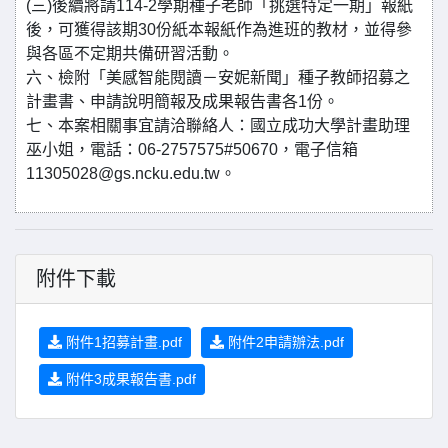
(三)後續將請114-2學期種子老師「挑選特定一期」報紙
後，可獲得該期30份紙本報紙作為進班的教材，並得參
與各區不定期共備研習活動。
六、檢附「美感智能閱讀－安妮新聞」種子教師招募之
計畫書、申請說明簡報及成果報告書各1份。
七、本案相關事宜請洽聯絡人：國立成功大學計畫助理
巫小姐，電話：06-2757575#50670，電子信箱
11305028@gs.ncku.edu.tw。
附件下載
附件1招募計畫.pdf
附件2申請辦法.pdf
附件3成果報告書.pdf