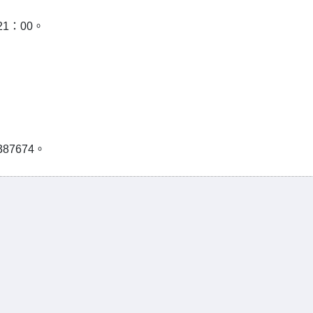
21：00。
7674。