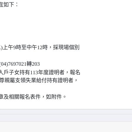
宜如下：
二)上午9時至中午12時，採現場個別
7697021轉203
收入戶子女持有113年度證明者，報名
親尊親屬支領失業給付持有證明者，
簡章及相關報名表件，如附件。