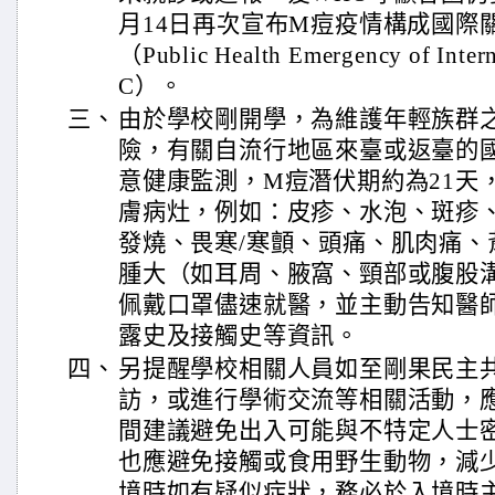
月14日再次宣布M痘疫情構成國際
（Public Health Emergency of Inter
C）。
三、
由於學校剛開學，為維護年輕族群
險，有關自流行地區來臺或返臺的
意健康監測，M痘潛伏期約為21天
膚病灶，例如：皮疹、水泡、斑疹
發燒、畏寒/寒顫、頭痛、肌肉痛、
腫大（如耳周、腋窩、頸部或腹股
佩戴口罩儘速就醫，並主動告知醫
露史及接觸史等資訊。
四、
另提醒學校相關人員如至剛果民主
訪，或進行學術交流等相關活動，
間建議避免出入可能與不特定人士
也應避免接觸或食用野生動物，減
境時如有疑似症狀，務必於入境時