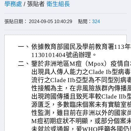
學務處
/ 張貼者
衛生組長
張貼日期： 2024-09-05 10:40:29 點閱：
324
一、
依據教育部國民及學前教育署113年
1130101404號函辦理。
二、
鑒於非洲地區M痘（Mpox）疫情
出現具人傳人能力之Clade Ib型
流行之Clade IIb亞型為不同型
性接觸為主，在非風險族群內傳播
出現跨國傳播且致死率較Clade I
源匱乏，多數臨床個案未有實驗室
性監測，雖目前在非洲以外的國家
M痘初期症狀不明顯，或部分個案
未就診或通報，爰WHO呼籲各國仍