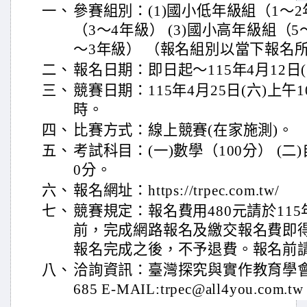
一、
參賽組別：(1)國小低年級組（1～2
（3～4年級） (3)國小高年級組（5～
～3年級） （報名組別以當下報名
二、
報名日期：即日起～115年4月12日(
三、
競賽日期：115年4月25日(六)上午10
時。
四、
比賽方式：線上競賽(在家施測)。
五、
考試科目：(一)數學（100分） (二
0分。
六、
報名網址：https://trpec.com.tw/
七、
競賽規定：報名費用480元請於115年
前，完成網路報名及繳交報名費即得
報名完成之後，不予退費。報名前
八、
洽詢資訊：臺灣探究與實作教育學會 吳
685 E-MAIL:trpec@all4you.com.tw