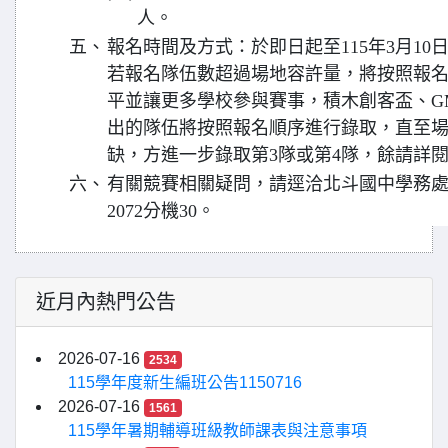
人。
五、
報名時間及方式：於即日起至115年3月10日
若報名隊伍數超過場地容許量，將按照報
平並讓更多學校參與賽事，積木創客盃、GM
出的隊伍將按照報名順序進行錄取，直至
缺，方進一步錄取第3隊或第4隊，餘請詳
六、
有關競賽相關疑問，請逕洽北斗國中學務處李良
2072分機30。
近月內熱門公告
2026-07-16
2534
115學年度新生編班公告1150716
2026-07-16
1561
115學年暑期輔導班級教師課表與注意事項