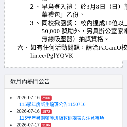
２、
早鳥登入禮： 於3月8日（日
華禮包」乙份。
３、
同校揪團獎： 校內達成10位以
50,000 獎勵外，另具辦公室
無線吸塵器）抽獎資格。
六、
如有任何活動問題，請洽PaGamO校園客
lin.ee/PglYQVK
近月內熱門公告
2026-07-16
2566
115學年度新生編班公告1150716
2026-07-16
1572
115學年暑期輔導班級教師課表與注意事項
2026-07-17
1196