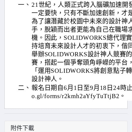
一、
21世紀，人類正式跨入腦礦加速開
一定要快，只有不斷加速創新，才
為了讓潛藏於校園中未來的設計神
手，脫穎而出者更能為自己在職場
機。因此，SOLIDWORKS總代
持培育未來設計人才的初衷下，偕同
舉辦SOLIDWORKS設計神人競
賽，搭起一個爭奪頭角崢嶸的平台
「運用SOLIDWORKS將創意點
設計神人。
二、
報名日期自6月1日至9月18日24時止，報
o.gl/forms/r2kmh2aYfyTuTtjB2。
附件下載