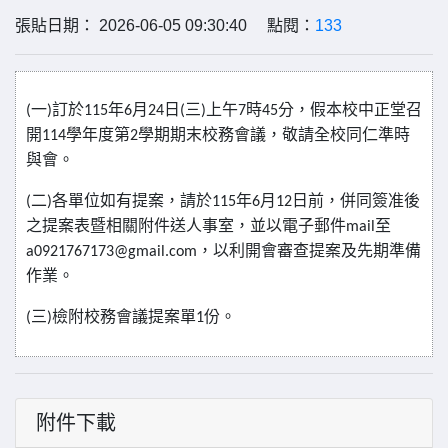
張貼日期： 2026-06-05 09:30:40 點閱：
133
一
訂於
年
月
日
三
上午
時
分，假本校中正堂召
(
)
115
6
24
(
)
7
45
開
學年度第
學期期末校務會議，敬請全校同仁準時
114
2
與會。
二
各單位如有提案，請於
年
月
日前，併同簽准後
(
)
115
6
12
之提案表暨相關附件送人事室，並以電子郵件
至
mail
，以利開會審查提案及先期準備
a0921767173@gmail.com
作業。
三
檢附校務會議提案單
份。
(
)
1
附件下載