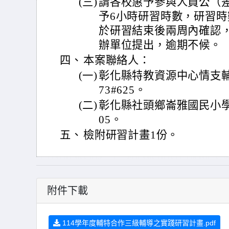
(三)
請各校惠予參與人員公（
予6小時研習時數，研習
於研習結束後兩周內確認
辦單位提出，逾期不候。
四、
本案聯絡人：
(一)
彰化縣特教資源中心情支輔導
73#625。
(二)
彰化縣社頭鄉崙雅國民小學 林
05。
五、
檢附研習計畫1份。
附件下載
114學年度輔特合作三級輔導之實踐研習計畫.pdf