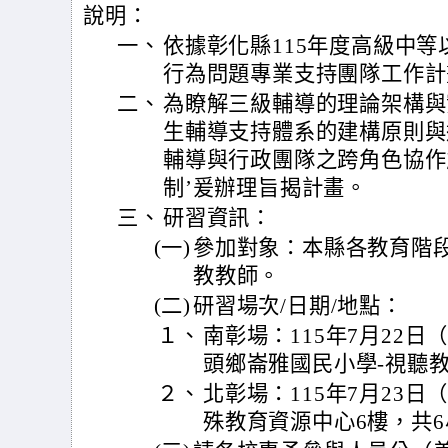
說明：
一、
依據彰化縣115年度高級中
行為問題專業支持團隊工作計
二、
為瞭解三級輔導的理論架構與
生輔導支持體系的建構原則與
輔導與行政團隊之跨角色協作
制’爰辦理旨揭計畫。
三、
研習資訊：
(一)
參加對象：本縣各教育階
教教師。
(二)
研習場次/日期/地點：
１、
南彰場：115年7月22
頭鄉崙雅國民小學-視聽教
２、
北彰場：115年7月23
殊教育資源中心6樓，共6