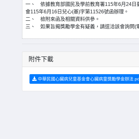
一、 依據教育部國民及學前教育署115年6月24日
會115年6月16日兒心(基)字第11526號函辦理。
二、 檢附來函及相關資料供參。
三、 如果旨揭獎勵學金有疑義，請逕洽該會詢問(電話：0
附件下載
中華民國心臟病兒童基金會心臟病童獎勵學金辦法.pd