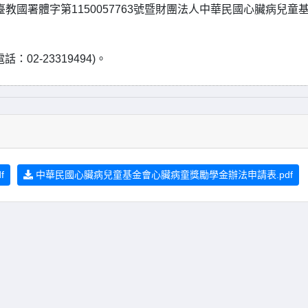
臺教國署體字第1150057763號暨財團法人中華民國心臟病兒童
2-23319494)。
f
中華民國心臟病兒童基金會心臟病童獎勵學金辦法申請表.pdf