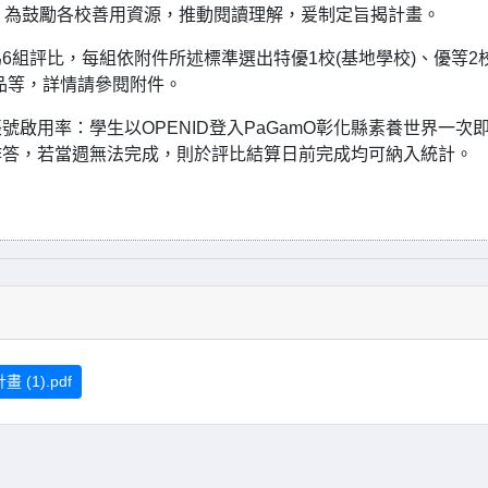
權，為鼓勵各校善用資源，推動閱讀理解，爰制定旨揭計畫。
組評比，每組依附件所述標準選出特優1校(基地學校)、優等2校
品等，詳情請參閱附件。
啟用率：學生以OPENID登入PaGamO彰化縣素養世界一次
作答，若當週無法完成，則於評比結算日前完成均可納入統計。
1).pdf