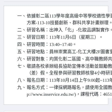
一、
依據彰二區113學年度高級中等學校適性
方案-113-10技藝創新、群科共享計畫辦理
二、
研習名稱：出神入「化」-化妝品調製實作
三、
研習日期：113年11月6日（星期三）。
四、
研習時間：13:40~17:40。
五、
研習地點：員林崇實高工-化工大樓2F圖書
六、
研習對象：均質化彰二區國、高中職教師共
七、
敬請各校承辦組長協助宣傳本活動並鼓勵
（差）假。全程參與研習教師核發4小時研
八、
報名日期：113年10月14日上午9:00起~113
九、
報名方式：一律採網路報名，請使用全國教師
p://www.inservice.edu.tw/)，課程代碼：4651