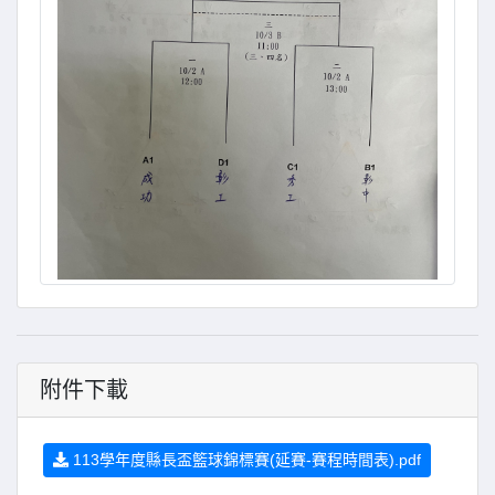
附件下載
113學年度縣長盃籃球錦標賽(延賽-賽程時間表).pdf