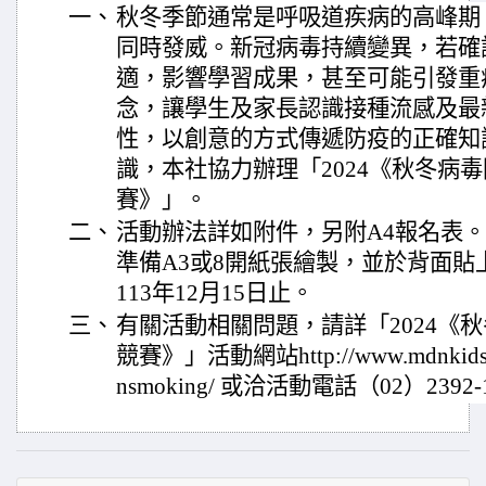
一、
秋冬季節通常是呼吸道疾病的高峰期
同時發威。新冠病毒持續變異，若確
適，影響學習成果，甚至可能引發重
念，讓學生及家長認識接種流感及最新
性，以創意的方式傳遞防疫的正確知
識，本社協力辦理「2024《秋冬病
賽》」。
二、
活動辦法詳如附件，另附A4報名表
準備A3或8開紙張繪製，並於背面貼
113年12月15日止。
三、
有關活動相關問題，請詳「2024《
競賽》」活動網站http://www.mdnkids.co
nsmoking/ 或洽活動電話（02）2392-1