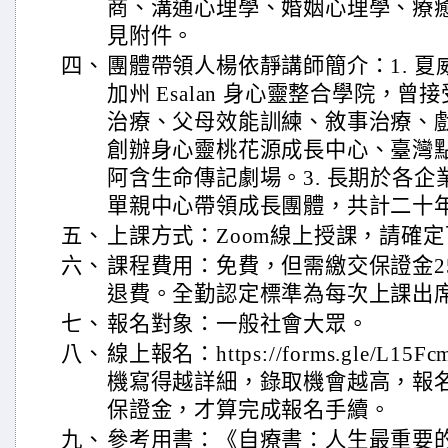
商、溝通心理學、婚姻心理學、療
見附件。
四、
團體帶領人楊依靜講師簡介：1. 
加州 Esalan 身心靈整合學院，
治療、父母效能訓練、敘事治療、戲
創辦身心靈桃花源成長中心、臺灣
阿含生命傳記劇場。3. 長期於各
單親中心帶領成長團體，共計二十
五、
上課方式：Zoom線上授課，請確
六、
課程費用：免費，但需繳交保證金2
退費。全勤認定標準為每次上課出席
七、
報名對象：一般社會大眾。
八、
線上報名：https://forms.gle/L15
機寫得越詳細，錄取機會越高，報
保證金，才算完成報名手續。
九、
參考用書：《自療書：人生最重要