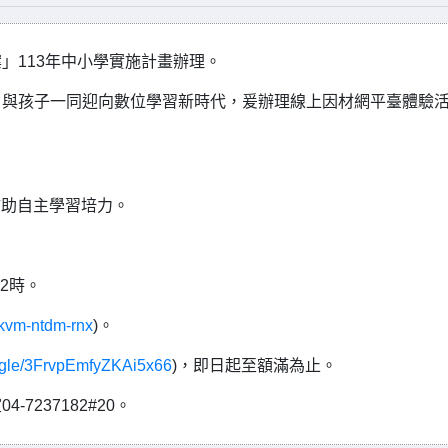
」113年中小學實施計畫辦理。
，與孩子一同迎向數位學習新時代，爰辦理線上因材網平臺體驗
輔助自主學習培力。
12時。
/kvm-ntdm-rnx
)。
s.gle/3FrvpEmfyZKAi5x66
)，即日起至額滿為止。
237182#20。