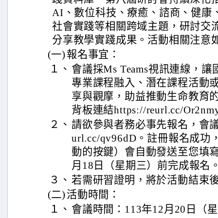
AI、數位科技、療癒、諮商、健康
社會實踐等相關跨域主題，研討交
分享教學實踐成果。活動相關注意
(一)
報名事宜：
１、
會議採Ms Teams視訊連線，
專業課程融入、潛在課程活動
享與觀摩，助益推動生命教育
背板連結https://reurl.cc/Or2
２、
請欲參與者務必事先報名，會議報名註
url.cc/qv96dD。註冊報
動的按鍵）會自動發送至您填寫的m
月18日（星期三）前完成報名
３、
若需研習證明，將於活動結束
(二)
活動時間：
１、
會議時間：113年12月20日（星期五