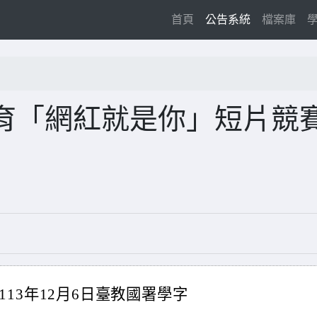
(current)
首頁
公告系統
檔案庫
育「網紅就是你」短片競
13年12月6日臺教國署學字