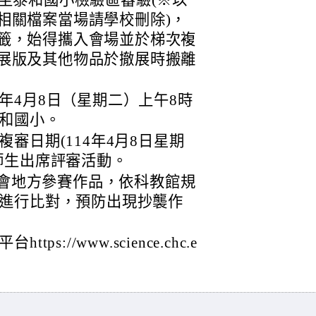
鐘至泰和國小檢驗區審驗(※以
相關檔案當場請學校刪除)，
籤，始得攜入會場並於梯次複
展版及其他物品於撤展時搬離
年4月8日（星期二）上午8時
泰和國小。
審日期(114年4月8日星期
師生出席評審活動。
覽會地方參賽作品，依科教館規
進行比對，預防出現抄襲作
://www.science.chc.e