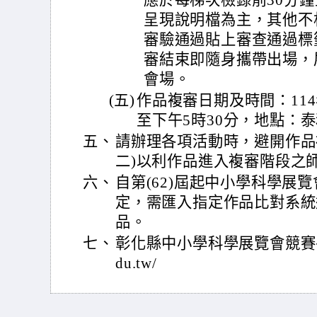
應於每梯次檢錄前30分
呈現說明檔為主，其他不
審驗通過貼上審查通過標
審結束即隨身攜帶出場，
會場。
(五)
作品複審日期及時間：114
至下午5時30分，地點：
五、
請辦理各項活動時，避開作品複
二)以利作品進入複審階段之
六、
自第(62)屆起中小學科學展
定，需匯入指定作品比對系統
品。
七、
彰化縣中小學科學展覽會競賽平台https
du.tw/