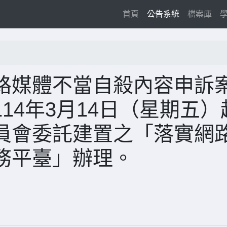
(current)
首頁
公告系統
檔案庫
路媒體不當自殺內容申訴
14年3月14日（星期五）
員會委託建置之「落實網
務平臺」辦理。