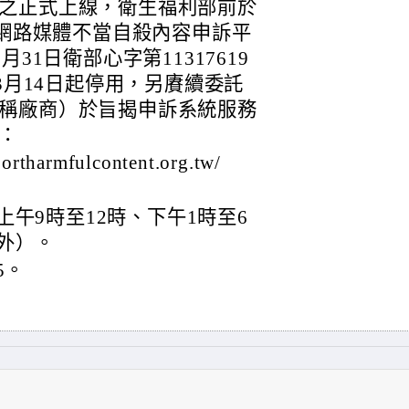
之正式上線，衛生福利部前於
「網路媒體不當自殺內容申訴平
31日衛部心字第11317619
年3月14日起停用，另賡續委託
稱廠商）於旨揭申訴系統服務
：
harmfulcontent.org.tw/
：
午9時至12時、下午1時至6
外）。
5。