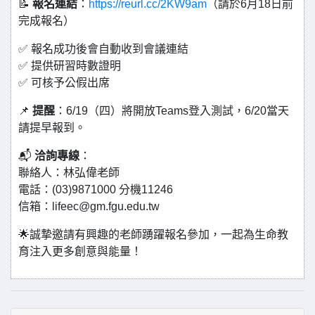
📝
報名連結
：
https://reurl.cc/2KW9am
（請於6月18日前
完成報名）
✅ 報名成功後會自動收到會議連結
✅ 提供研習時數證明
✅ 可核予公假出席
📌
提醒
：6/19（四）將開放Teams登入測試，6/20當天
請提早報到。
📬
洽詢專線
：
聯絡人：林弘偉老師
電話：(03)9871000 分機11246
信箱：
lifeec@gm.fgu.edu.tw
🌟誠摯邀請有興趣的老師踴躍報名參加，一起為生命教
育注入更多創意與能量！