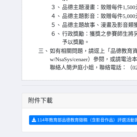
３、
品德主題漫畫：致贈每件1,50
４、
品德主題影音：致贈每件5,00
５、
品德主題故事、漫畫及影音類
６、
行政獎勵：獲獎之參賽師生將
予以獎勵。
三、
如有相關問題，請逕上「品德教育資源網」（網址
w/NsaSys/cenaer）參閱，
聯絡人簡尹庭小姐，聯絡電話：（02）7
附件下載
114年教育部品德教育徵稿（含影音作品）評選活動實施