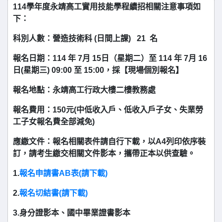
114
學年度
永靖高工實用技能學程續招相關注意事項如
下：
科別人數：營造技術科
(
日間上課
)
21
名
報名日期：
114
年
7
月
15
日（星期二）至
114
年
7
月
16
日
(
星期三
) 09:00
至
15:00
，採
【現場個別報名】
報名地點：永靖高工行政大樓二樓教務處
報名費用：
150
元
(
中低收入戶、低收入戶子女、失業勞
工子女報名費全部減免
)
應繳文件：報名相關表件請自行下載，以
A4
列印
依序裝
訂，請考生
繳交相關文件
影本
，
攜帶正本以供查驗
。
1.
報名申請書AB表(
請下載
)
2.
報名切結書(
請下載
)
3.身分證
影本
、國中畢業證書影本