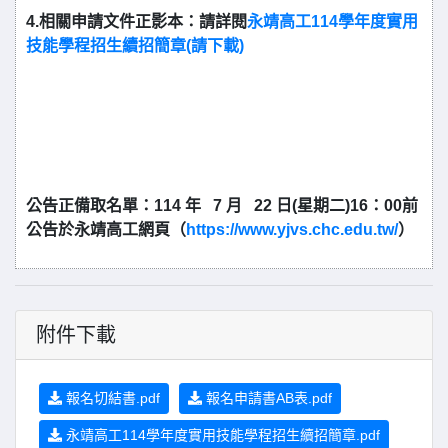
4.相關申請文件正影本：請詳閱
永靖高工114
學年度實用
技能學程招生續招簡章
(
請下載
)
公告正備取名單：
114
年
7
月
22
日
(
星期二
)16
：
00前
公告於永靖高工網頁（
https://www.yjvs.chc.edu.tw/
）
附件下載
報名切結書.pdf
報名申請書AB表.pdf
永靖高工114學年度實用技能學程招生續招簡章.pdf