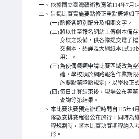
一、
依據國立臺灣藝術教育館114年7月14
二、
旨揭比賽實施要點修正重點概述如
(一)
酌修各類別配分及相關文字。
(二)
將以往至報名網站上傳劇本備存
身碟之設備，供各隊提交電子檔
交劇本、語譯及大綱紙本1式1
用）。
(三)
為使偶戲類申請比賽區域改為空
確，學校須於網路報名作業期限
施要點第陸點規定)，以學校正
(四)
每日比賽結束後，現場公布等第
查詢等第結果。
三、
本比賽決賽預定辦理時間自115年4
隊數安排賽程後公布施行，同時為
程規劃時，將本比賽決賽期程納入
形。