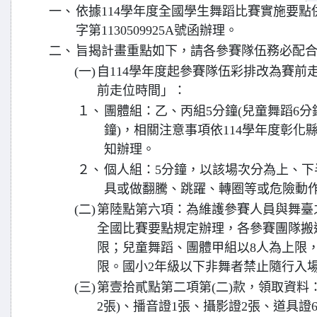
一、
依據114學年度全國學生舞蹈比賽實施要點併本
字第1130509925A號函辦理。
二、
旨揭計畫重點如下，請各參賽隊伍務必配
(一)
自114學年度起參賽隊伍彩排改為賽前
前走位時間」：
１、
團體組：乙、丙組5分鐘(兒童舞蹈6分鐘
鐘)，相關注意事項依114學年度彰
知辦理。
２、
個人組：5分鐘，以該場次分為上、下
具或做翻騰、跳躍、轉圈等或危險動
(二)
第陸點第六項：為維護參賽人員與舞臺之
全國比賽要點規定辦理，各參賽團隊搬
限；兒童舞蹈、團體甲組以8人為上限，
限。國小2年級以下非舞者禁止隨行入
(三)
第壹拾貳點第二項第(二)款，領取資料
2張)、播音證1張、攝影證2張、道具證