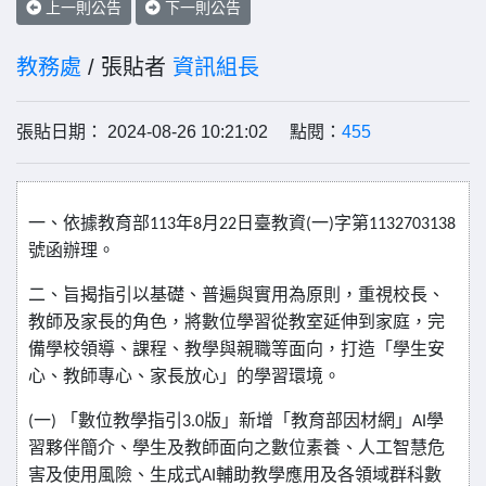
上一則公告
下一則公告
教務處
/ 張貼者
資訊組長
張貼日期： 2024-08-26 10:21:02 點閱：
455
一、依據教育部
年
月
日臺教資
一
字第
113
8
22
(
)
1132703138
號函辦理。
二、旨揭指引以基礎、普遍與實用為原則，重視校長、
教師及家長的角色，將數位學習從教室延伸到家庭，完
備學校領導、課程、教學與親職等面向，打造「學生安
心、教師專心、家長放心」的學習環境。
一
「數位教學指引
版」新增「教育部因材網」
學
(
)
3.0
AI
習夥伴簡介、學生及教師面向之數位素養、人工智慧危
害及使用風險、生成式
輔助教學應用及各領域群科數
AI