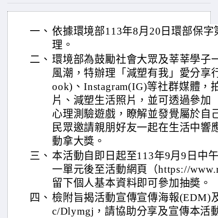
一、
依據環境部113年8月20日環部保字第1
理。
二、
環境部為鼓勵社會大眾及莘莘學子
風潮，特辦理「減塑有我」愛分享行動
ook)、Instagram(IG)等社群
片、減塑生活照片，並可透過參加 
心理測驗遊戲，瞭解並發覺屬於自
民眾邀請親朋好友一起在生活中響
動拿大獎。
三、
本活動自即日起至113年9月9日中
一單元後至活動網頁（https://www.mye
留下個人基本資料即可參加抽奬。
四、
檢附旨揭活動宣傳宣傳海報(EDM)及短片路徑
c/Dlymgj，請協助分享及宣傳本