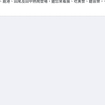
26彰化、鹿港、田尾及田中熱鬧登場，邀您來看展、吃美食、聽音樂，