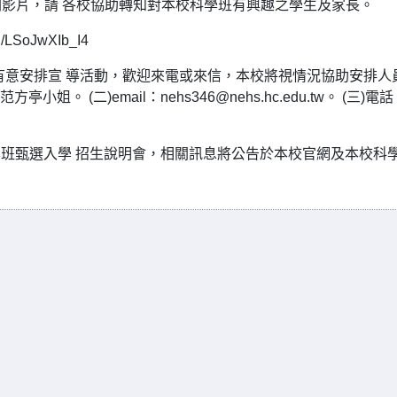
影片，請 各校協助轉知對本校科學班有興趣之學生及家長。
SoJwXIb_I4
校有意安排宣 導活動，歡迎來電或來信，本校將視情況協助安排人
 (二)email：nehs346@nehs.hc.edu.tw。 (三)電
科學班甄選入學 招生說明會，相關訊息將公告於本校官網及本校科