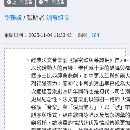
上一則公告
下一則公告
學務處
/ 張貼者
訓育組長
張貼日期： 2025-11-04 11:33:43 點閱：
184
一、
經典法文音樂劇《羅密歐與茱麗葉》自200
以磅礴動人的音樂、現代感十足的編舞與
釋莎士比亞經典悲劇，劇中更以紅與藍兩
烈視覺張力；而初代卡司的演出早已成為
次適逢音樂劇25周年同時也是初代卡司告
更具紀念性。法文音樂劇以獨樹一格的「
強調「音樂」與「演員魅力」，以「歌」
順序與模式，藉由歌曲詠唱以及雋永詞彙
樂襯托，讓演員的情緒起伏及情感傳遞更