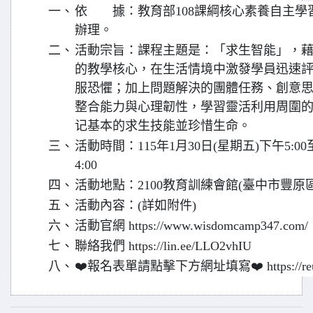
一、
依 據：教育部108課綱核心素養自主學習
辦理。
二、
活動宗旨：課程主題是：「求生智能」，
的教學核心，在生活情境中激發學員迅速
服恐懼；加上問題解決的團體任務、創意
整合能力與心理韌性，學習靈活利用周圍
记基本的求生技能並珍惜生命。
三、
活動時間：115年1月30日(星期五)下午5:00
4:00
四、
活動地點：2100教育訓練會館(臺中市豐原區
五、
活動內容：(詳如附件)
六、
活動官網 https://www.wisdomcamp347.com/
七、
聯絡我們 https://lin.ee/LLO2vhIU
八、
❤️報名表單請點擊下方網址填寫❤️ https://reurl