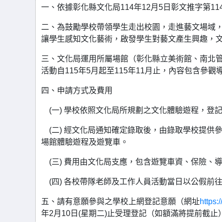
一、依據彰化縣文化局114年12月5日彰文推字第114
二、為鼓勵學校帶領學生走出校園，走進藝文場域
讓學生感知文化藝術，啟發學生對藝文產生興趣，
三、文化局運用所屬場館（彰化縣立美術館、南北
活動自115年5月起至115年11月止，內容包含參
四、申請方式及費用
(一) 學校依照文化局所規劃之文化體驗遊程，登
(二) 經文化局通知確定錄取後，由錄取學校提供
場館體驗遊程及遊覽車。
(三) 費用由文化局支應，包含遊覽車資、保險、
(四) 各校帶隊老師及工作人員活動當日以公假前
五、請有意願參與之學校上網登記意願（網址
https
年2月10日(星期二)止受理登記（如額滿將提前截