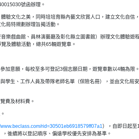
0015030號函辦理。
，體驗文化之美，同時培培育縣內藝文欣賞人口，建立文化自信
文化局特規劃辦理旨揭活動。
管音樂戲曲館、員林演藝廳及彰化縣立圖書館）辦理文化體驗遊
觀導覽及體驗活動，總共65輛遊覽車。
記參加意願，每校至多可登記3個志願日期，遊覽車數以4輛為限
參與學生、工作人員及帶隊老師名單（保險名冊），並由文化局
導覽費及材料費。
往。
://www.beclass.com/rid=30501eb6918579ff07a1
），自即日起至1
止），後續將以登記順序、偏遠學校優先安排為基準。