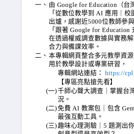
一、
由 Google for Educat
「從數位教學到 AI 應用｜
出爐，感謝近5000位教師參
「跟著 Google for Educa
在透過權威調查數據與實務解
合力與備課效率。
二、
本專輯網頁整合多元教學資源
用於教學設計或專業研習，
專輯網站連結：
https://c
【專區亮點搶先看】
(一)
千師心聲大調查｜掌握台
況。
(二)
免費 AI 教案包｜包含 G
最強互動工具。
(三)
趣味心理測驗｜5 題測出你