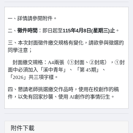
詳情請參閱附件。
一、
115
4
8
(
)
徵件時間
：即日起至
年
月
日
星期三
止
。
二、
三、本次封面徵件繳交規格有變化，請欲參與徵選的
同學注意；
封面繳交規格：A4兩張（①封面、②封底），①封
面中必須加入「溪中青年」、 「第 45期」、
「2026」共三項字樣。
四、懇請老師挑選繳交作品時，使用在校創作的稿
件，以免有回家抄襲、使用 AI創作的事情衍生。
附件下載