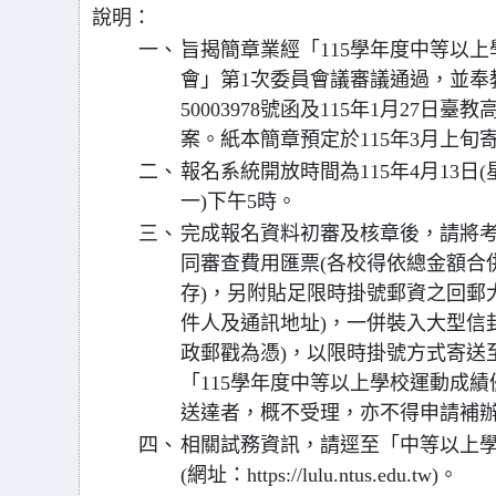
說明：
一、
旨揭簡章業經「115學年度中等以
會」第1次委員會議審議通過，並奉教育
50003978號函及115年1月27日臺教
案。紙本簡章預定於115年3月上旬
二、
報名系統開放時間為115年4月13日(
一)下午5時。
三、
完成報名資料初審及核章後，請將
同審查費用匯票(各校得依總金額合
存)，另附貼足限時掛號郵資之回郵
件人及通訊地址)，一併裝入大型信
政郵戳為憑)，以限時掛號方式寄送至
「115學年度中等以上學校運動成
送達者，概不受理，亦不得申請補
四、
相關試務資訊，請逕至「中等以上
(網址：https://lulu.ntus.edu.tw)。