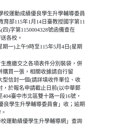
上學校運動成績優良學生升學輔導委員
部115年1月14日臺教授國字第11
高(四)字第1150004328號函備查在
寄送各校。
星期一)上午9時至115年5月4日(星期
考生應繳交之各項表件分別裝袋，併
併購買一張，相關收據請自行留
大型信封一個(請詳填收件單位、收
封，於報名申請截止日前(以中華郵
404臺中市北區雙十路一段16號，
績優良學生升學輔導委員會」收；逾期
辦。
學校運動績優學生升學輔導網」查詢