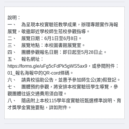
說明：
一、 為呈現本校實驗班教學成果，辦理專題實作海報
展覽，敬邀鄰近學校師生蒞校參觀指導。
二、 展覽日期：6月1日至6月8日。
三、 展覽地點：本校圖書館展覽室。
四、 團體參觀報名日期：即日起至5月28日止。
五、 報名網址：
https://forms.gle/uFg5cFdPk5gWS5ax9，或參閱附件：
01_報名海報中的QR-cord條碼。
六、 請貴校協助公告，並惠予參加師生公(差)假登記。
七、 團體預約參觀，將安排本校實驗班學生導覽，參
觀團體往返交通費用須自理。
八、 隨函附上本校115學年度實驗班甄選標準說明、育
才獎學金實施要點，詳如附件。