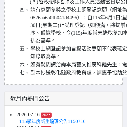
(四)
各校帶隊老師及工作人員活動當日以公
四、
請有意願參與之學校上網登記意願（網址為https://w
0526aa6a0fb041d4496），自115年6月1
30日(星期二)止受理登記（如額滿，將提
序、偏遠學校、今(115)年度尚未錄取參
排為基準。
五、
學校上網登記參加旨揭活動意願不代表確
知錄取為準。
六、
如有疑問請洽詢本局藝文推廣科鍾先生，電話：04
七、
副本抄送彰化縣政府教育處，請惠予協助
近月內熱門公告
2026-07-16
2627
115學年度新生編班公告1150716