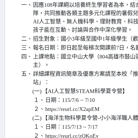
一、
因應108年課綱以培養終生學習者為本，
隊，共同推動各類主題多元化課程的暑假
AI人工智慧、無人機科學、理財教育、科
孩子能在互動、討論與合作中深化學習。
二、
招生對象：國小3年級至國中1年級學生（
三、
報名日期：即日起至每梯次開課前7日，名
四、
上課地點：國立中山大學（804高雄市鼓山
主）。
五、
詳細課程資訊簡章及優惠方案請至本校「
站」：
(一)
【AI人工智慧STEAM科學夏令營】
１、
日期：115/7/6 ~ 7/10
２、
https://reurl.cc/X2apEM
(二)
【海洋生物科學夏令營-小小海洋職人
１、
日期：115/7/13 ~ 7/17
２、
https://reurl.cc/zQKoEy