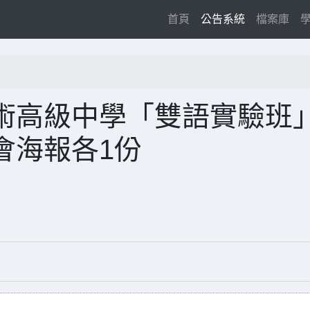
(current)
首頁
公告系統
檔案庫
術高級中學「雙語實驗班
會海報各1份