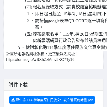
(三)
活動地點：彰化縣原住民生活館及南投
(四)
報名及錄取方式（請貴校處室協助辦理
１、
即日起日起至115年6月18日(星期四)
２、
請掃描google表單QR CORD逐一
案。
(五)
發布錄取名單：115年6月26日(星期五
處新雲端網頁行政公告發布並請貴校通
五、
檢附彰化縣114學年度原住民族文化夏令營
計畫所附報名網址誤植，更正後報名網址：
https://forms.gle/wSXhZzMmv5KC7Ty16
附件下載
彰化縣 114 學年度原住民族文化夏令營實施計畫.pdf