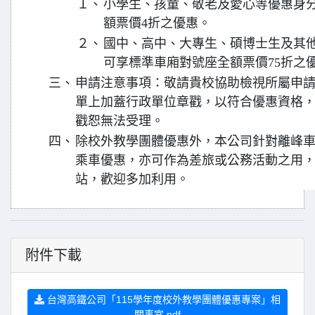
１、
小學生、孩童、敬老及愛心等優惠身
額票價4折之優惠。
２、
國中、高中、大專生、碩博士生及其
可享標準車廂對號座全額票價75折之
三、
申請注意事項：敬請貴校協助檢視所屬申
單上加蓋行政單位章戳，以符合優惠資格，
戳恕無法受理。
四、
除校外教學團體優惠外，本公司針對離峰車
乘車優惠，亦可作為差旅或公務活動之用
站，歡迎多加利用。
附件下載
台灣高鐵公司「115學年度校外教學團體優惠專案」相
關事宜.pdf