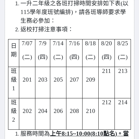
一升二年級之各班打掃時間安排如下表
(
以
115
學年度班號編排
)
，請各班導師要求學
生務必參加：
返校打掃注意事項：
7/07
7/9
7/14
7/16
8/18
8/20
8/25
日
期
(
二
)
(
四
)
(
二
)
(
四
)
(
二
)
(
四
)
(
二
)
班
211
213
級
201
203
205
207
209
1
班
212
214
級
202
204
206
208
210
2
服務時間為
上午
8:15~10:00(8:10
點名
)
。當