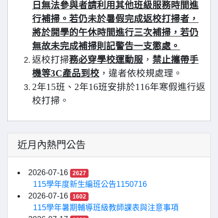
日無法參與者請利用其他班級服務時間進
行補掃。若仍未於暑假完成返校打掃者，
將於開學的午休時間進行三次補掃，若仍
無故未完成補掃則記警告一支懲處。
返校打掃
務必穿學校運動服
，
禁止攜帶手
機等
3C
產品到校
，違者依校規處理。
2
年
15
班、
2
年
16
班安排於
116
年寒假進行返
校打掃。
近月內熱門公告
2026-07-16
2627
115學年度新生編班公告1150716
2026-07-16
1602
115學年暑期輔導班級教師課表與注意事項