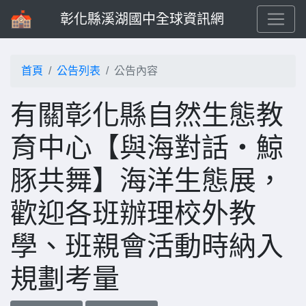
彰化縣溪湖國中全球資訊網
首頁
公告列表
公告內容
有關彰化縣自然生態教
育中心【與海對話・鯨
豚共舞】海洋生態展，
歡迎各班辦理校外教
學、班親會活動時納入
規劃考量