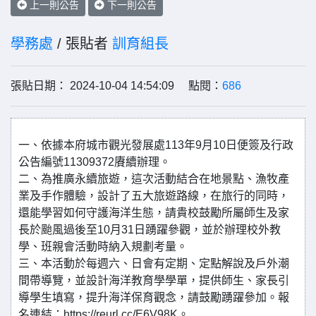
上一則公告
下一則公告
學務處
/ 張貼者
訓育組長
張貼日期： 2024-10-04 14:54:09 點閱：
686
一、依據本府城市觀光發展處113年9月10日便簽及行政
公告編號11309372賡續辦理。
二、為推廣永續旅遊，這次活動結合在地景點、漁牧產
業及手作體驗，設計了五大旅遊路線，在旅行的同時，
還能學習如何守護海洋生態，請貴校鼓勵所屬師生及家
長於颱風過後至10月31日踴躍參觀，並於辦理校外教
學、班親會活動時納入規劃考量。
三、本活動於每週六、日會有定期、定點解說及戶外潮
間帶導覽，並設計海洋教育學學單，提供師生、家長引
導學生填寫，提升海洋保育觀念，請鼓勵踴躍參加。報
名連結：https://reurl.cc/E6V98K。