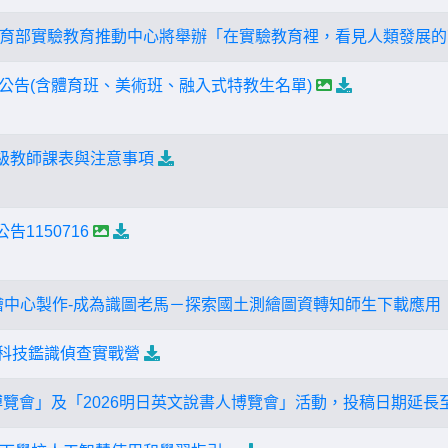
育部實驗教育推動中心將舉辦「在實驗教育裡，看見人類發展的可能
單公告(含體育班、美術班、融入式特教生名單)
班級教師課表與注意事項
告1150716
繪中心製作-成為識圖老馬－探索國土測繪圖資轉知師生下載應用
營-科技鑑識偵查實戰營
博覽會」及「2026明日英文說書人博覽會」活動，投稿日期延長至1