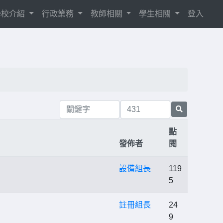
學校介紹
行政業務
教師相關
學生相關
登入
點
發佈者
閱
設備組長
119
5
註冊組長
24
9