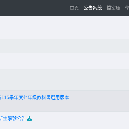
(current)
首頁
公告系統
檔案庫
115學年度七年級教科書選用版本
度新生學號公告