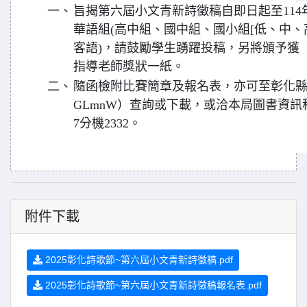
一、
旨揭第六屆小文青新詩徵稿自即日起至114
華語組(高中組、國中組、國小組[低、中、高
客語)，請鼓勵學生踴躍投稿，另將頒予獲
指導老師獎狀一紙。
二、
隨函檢附比賽簡章及報名表，亦可至彰化縣文化局網站（
GLmnW）查詢或下載，或洽本局圖書資訊科莊
7分機2332。
附件下載
2025彰化詩歌節~第六屆小文青新詩徵稿.pdf
2025彰化詩歌節~第六屆小文青新詩徵稿報名表.pdf