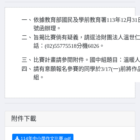
一、
依據教育部國民及學前教育署113年12月31日臺
號函辦理。
二、
旨揭比賽倘有疑義，請逕洽財團法人溫世
話：(02)55775518分機6026。
三、
比賽計畫請參閱附件。國中組題目：溫暖
四、
請有意願報名參賽的同學於3/17(一)前將
組。
附件下載
114年中小學作文比賽.pdf