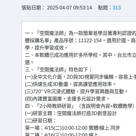
張貼日期： 2025-04-07 09:53:14 點閱：
313
一、「空間魔法師」為一款簡單易學且獲專利認證的
體採購名單」產品序號：11122-154。適用於
學，提升學習成效。
二、本軟體已成功應用於多所學校。其中，台北市立
選。
三、「空間魔法師」特色如下：
(一)全中文化介面，2D與3D視窗同步編輯，容易上
(二)快速生成3D動畫，提高課堂應用效率。
(三)720° VR沉浸式體驗，提升學習興趣與互動。
(四)內建豐富圖庫，支援多元設計需求。
四、「2小時教師研習」（含說明會內容+軟體教學
(一)研習主題：空間魔法師打造3D創意設計
(二)研習日期：
第一場：4/15(二)10:00-12:00 實體/線上 同步
第二場：4/16(三)10:00-12:00 線上