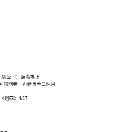
訊總公司）額滿為止
寫回饋問卷，再延長至三個月
；《週四》4/17