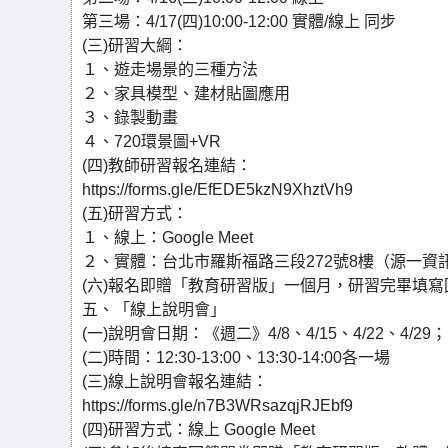
第三場：4/17(四)10:00-12:00 實體/線上 同步
(三)研習大綱：
１、遊走場景的三種方法
２、家具模型、建材貼圖應用
３、錄製動畫
４、720環景圖+VR
(四)教師研習報名連結：
https://forms.gle/EfEDE5kzN9XhztVh9
(五)研習方式：
１、線上：Google Meet
２、實體：台北市羅斯福路三段272號8樓（源一資
(六)報名即贈「教育研習版」一個月，研習完畢填
五、「線上說明會」
(一)說明會日期：《週二》4/8、4/15、4/22、4/29
(二)時間：12:30-13:00、13:30-14:00各一場
(三)線上說明會報名連結：
https://forms.gle/n7B3WRsazqjRJEbf9
(四)研習方式：線上 Google Meet